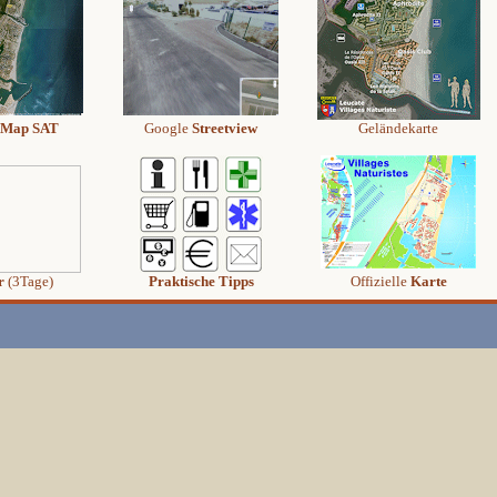
Map SAT
Google
Streetview
Geländekarte
r
(3Tage)
Praktische Tipps
Offizielle
Karte