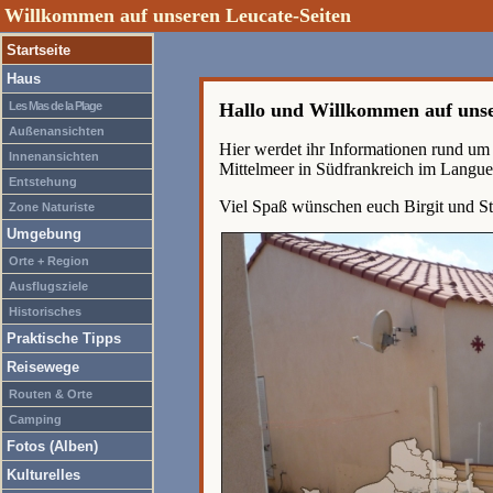
Willkommen auf unseren Leucate-Seiten
Startseite
Haus
Les Mas de la Plage
Hallo und Willkommen auf unse
Außenansichten
Hier werdet ihr Informationen rund um
Innenansichten
Mittelmeer in Südfrankreich im Langue
Entstehung
Viel Spaß wünschen euch Birgit und St
Zone Naturiste
Umgebung
Orte + Region
Ausflugsziele
Historisches
Praktische Tipps
Reisewege
Routen & Orte
Camping
Fotos (Alben)
Kulturelles