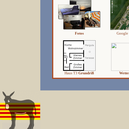
Fotos
Google
Haus T3
Grundriß
Wette