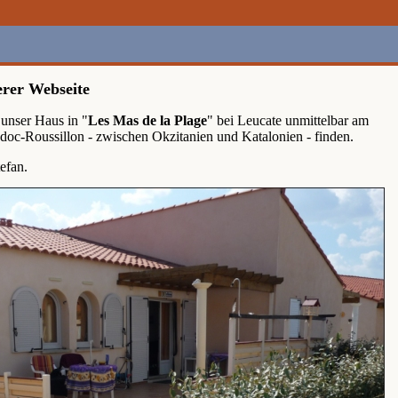
rer Webseite
 unser Haus in "
Les Mas de la Plage
" bei Leucate unmittelbar am
doc-Roussillon - zwischen Okzitanien und Katalonien - finden.
efan.