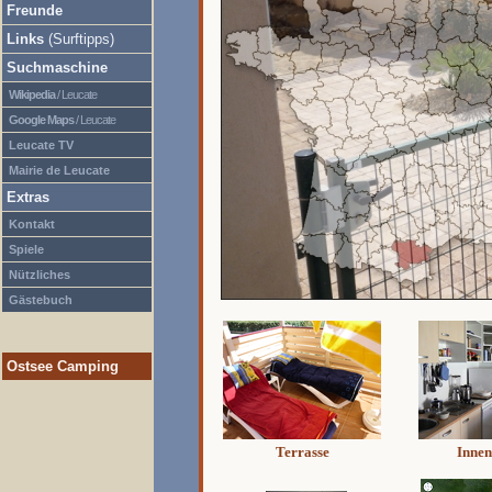
Freunde
Links
(Surftipps)
Suchmaschine
Wikipedia
/ Leucate
Google Maps
/ Leucate
Leucate TV
Mairie de Leucate
Extras
Kontakt
Spiele
Nützliches
Gästebuch
Ostsee Camping
Terrasse
Innen